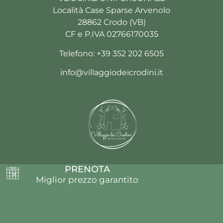
Località Case Sparse Arvenolo
28862 Crodo (VB)
CF e P.IVA 02766170035
Telefono:
+39 352 202 6505
info@villaggiodeicrodini.it
PRENOTA
IT
EN
FR
DE
Miglior prezzo garantito
Powered by Ermes Digital
Menu